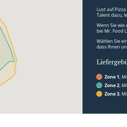
Lust auf Pizza
Talent dazu, 
Wenn Sie wie 
bei Mr. Food L
Wählen Sie ei
dass Ihnen uns
Liefergeb
Zone 1
, M
Zone 2
, M
Zone 3
, M